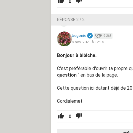
0
RÉPONSE 2 / 2
begonie
9 265
9 nov. 2021 à 12:16
Bonjour à bibiche.
C'est préférable d'ouvrir ta propre q
question
" en bas de la page.
Cette question ici datant déjà de 20
Cordialemet
0