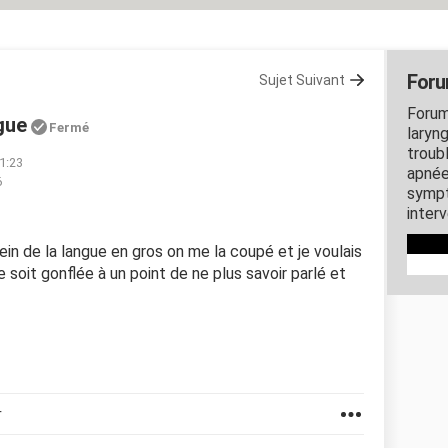
For
Sujet Suivant
Forum
gue
Fermé
laryng
troubl
11:23
apnée
6
sympt
inter
rein de la langue en gros on me la coupé et je voulais
e soit gonflée à un point de ne plus savoir parlé et
r