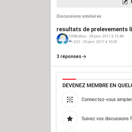
Discussions similaires
resultats de prelevements l
1958calou
-
28 janv. 2017 à 12:48
DCI
-
29 janv. 2017 à 10:02
3 réponses
DEVENEZ MEMBRE EN QUEL
Connectez-vous simplem
Suivez vos discussions 