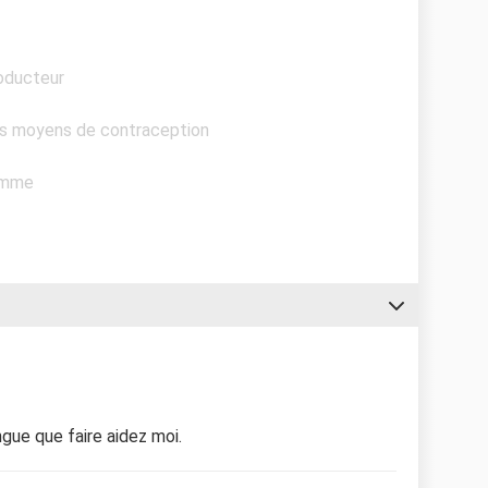
oducteur
res moyens de contraception
homme
ngue que faire aidez moi.