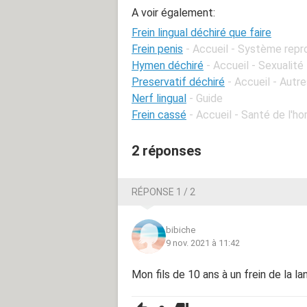
A voir également:
Frein lingual déchiré que faire
Frein penis
- Accueil - Système repr
Hymen déchiré
- Accueil - Sexualité
Preservatif déchiré
- Accueil - Aut
Nerf lingual
- Guide
Frein cassé
- Accueil - Santé de l'
2 réponses
RÉPONSE 1 / 2
bibiche
9 nov. 2021 à 11:42
Mon fils de 10 ans à un frein de la la