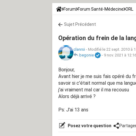
Forum
Forum Santé-Médecine
ORL
Sujet Précédent
Opération du frein de la lan
clanrsi
-
Modifié le 22 sept. 2010 à 
begonie
-
9 nov. 2021 à 12:1
Bonjour,
Avant hier je me suis fais opéré du f
savoir si c'était normal que ma langu
j'ai vraiment mal car il ma recousu
Alors déjà arrivé ?
Ps: J'ai 13 ans
Posez votre question
Partage