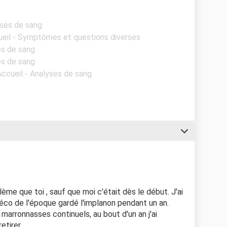
yses de sang
ueil - Symptômes et questions diverses
es de sang
es de sang
Accueil - Analyses de sang
ème que toi , sauf que moi c'était dès le début. J'ai
co de l'époque gardé l'implanon pendant un an.
marronnasses continuels, au bout d'un an j'ai
etirer.