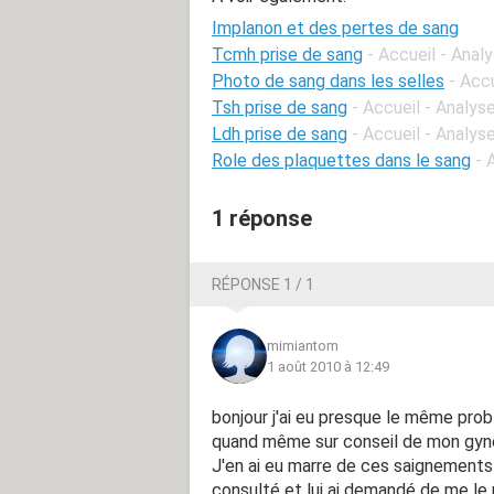
Implanon et des pertes de sang
Tcmh prise de sang
- Accueil - Anal
Photo de sang dans les selles
- Acc
Tsh prise de sang
- Accueil - Analys
Ldh prise de sang
- Accueil - Analys
Role des plaquettes dans le sang
- 
1 réponse
RÉPONSE 1 / 1
mimiantom
1 août 2010 à 12:49
bonjour j'ai eu presque le même probl
quand même sur conseil de mon gyné
J'en ai eu marre de ces saignements 
consulté et lui ai demandé de me le r