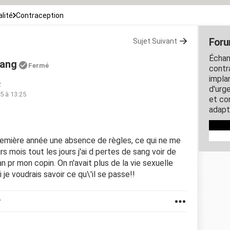
lité
Contraception
Foru
Sujet Suivant
Échan
sang
Fermé
contra
impla
2
d'urg
15 à 13:25
et co
adapt
remière année une absence de règles, ce qui ne me
s mois tout les jours j'ai d pertes de sang voir de
n pr mon copin. On n'avait plus de la vie sexuelle
i je voudrais savoir ce qu\'il se passe!!
r