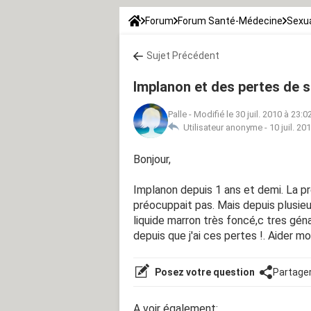
Forum
Forum Santé-Médecine
Sexua
Sujet Précédent
Implanon et des pertes de 
Palle
-
Modifié le 30 juil. 2010 à 23:0
Utilisateur anonyme -
10 juil. 20
Bonjour,
Implanon depuis 1 ans et demi. La p
préocuppait pas. Mais depuis plusieur
liquide marron très foncé,c tres géna
depuis que j'ai ces pertes !. Aider mo
Posez votre question
Partage
A voir également: