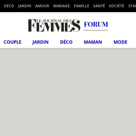
DÉCO
JARDIN
AMOUR
MARIAGE
FAMILLE
SANTÉ
SOCIÉTÉ
STA
FORUM
COUPLE
JARDIN
DÉCO
MAMAN
MODE