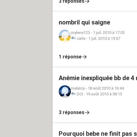
3 réponses
nombril qui saigne
mylene123
-
1 juil. 2010 à 17:03
carla
-
1 juil. 2010 à 19:07
1 réponse
Anémie inexpliquée bb de 4 
melalca
-
18 août 2010 à 16:44
DCI
-
19 août 2010 à 08:15
3 réponses
Pourquoi bebe ne finit pas 