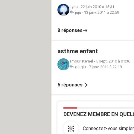
ayou
-
22 juin 2010 à 15:31
juju
-
13 janv. 2011 à 22:59
8 réponses
asthme enfant
amour eternel
-
5 sept. 2010 à 01:36
giugiu
-
7 janv. 2011 à 22:18
6 réponses
DEVENEZ MEMBRE EN QUEL
Connectez-vous simplem