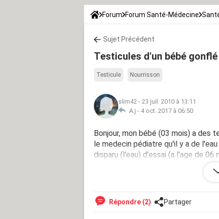
Forum
Forum Santé-Médecine
Santé
Sujet Précédent
Testicules d'un bébé gonflé
Testicule
Nourrisson
slim42
-
23 juil. 2010 à 13:11
A.j -
4 oct. 2017 à 06:50
Bonjour, mon bébé (03 mois) a des tes
le medecin pédiatre qu'il y a de l'eau
disparu (l'eau) d'essai (a l'age de 06 
(l'eau), et un autre il m'a dit qu'il fau
j'attend votre conseille docteur et m
Répondre (2)
Partager