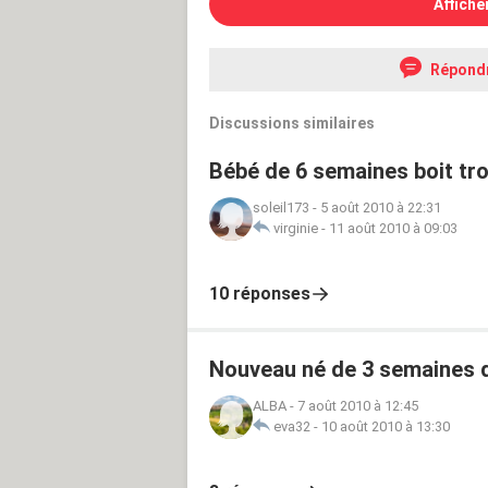
Affiche
Répond
Discussions similaires
Bébé de 6 semaines boit tr
soleil173
-
5 août 2010 à 22:31
virginie
-
11 août 2010 à 09:03
10 réponses
Nouveau né de 3 semaines 
ALBA
-
7 août 2010 à 12:45
eva32
-
10 août 2010 à 13:30