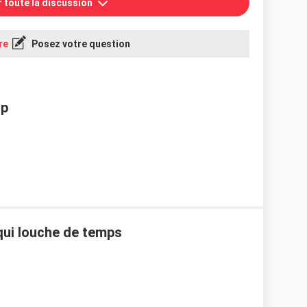
r toute la discussion
re
Posez votre question
op
qui louche de temps