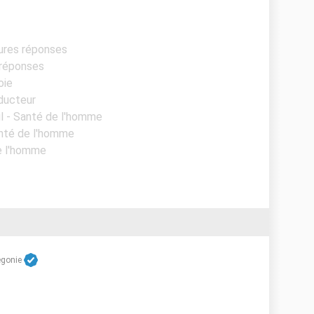
eures réponses
 réponses
oie
ducteur
il - Santé de l'homme
anté de l'homme
de l'homme
egonie