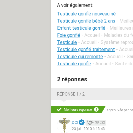
A voir également:
Testicule gonflé nouveau né
Testicule gonflé bébé 2 ans
- Meill
Enfant testicule gonflé
- Meilleures
Foie gonflé
- Accueil - Maladies du f
Testicule
- Accueil - Système repro
Testicule gonflé traitement
- Accue
Testicule qui remonte
- Accueil - S
Testicule gonflé
- Accueil - Santé 
2 réponses
RÉPONSE 1 / 2
Meilleure réponse
approuvée par
b
DCI
38 522
23 juil. 2010 à 13:43