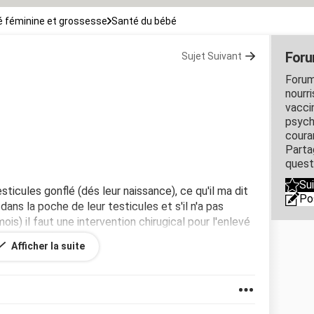
 féminine et grossesse
Santé du bébé
Foru
Sujet Suivant
Forum
nourr
vacci
psych
coura
Parta
quest
Su
ticules gonflé (dés leur naissance), ce qu'il ma dit
Po
 dans la poche de leur testicules et s'il n'a pas
mois) il faut une intervention chirugical pour l'enlevé
t à l'age de (02 ans).
Afficher la suite
erci infiniment.