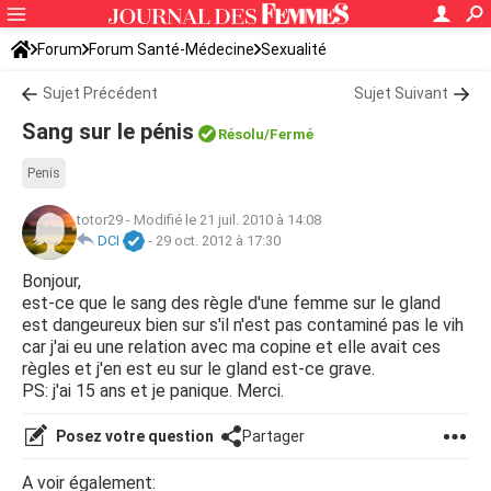
Forum
Forum Santé-Médecine
Sexualité
Sujet Précédent
Sujet Suivant
Sang sur le pénis
Résolu/Fermé
Penis
totor29
-
Modifié le 21 juil. 2010 à 14:08
DCI
-
29 oct. 2012 à 17:30
Bonjour,
est-ce que le sang des règle d'une femme sur le gland
est dangeureux bien sur s'il n'est pas contaminé pas le vih
car j'ai eu une relation avec ma copine et elle avait ces
règles et j'en est eu sur le gland est-ce grave.
PS: j'ai 15 ans et je panique. Merci.
Posez votre question
Partager
A voir également: