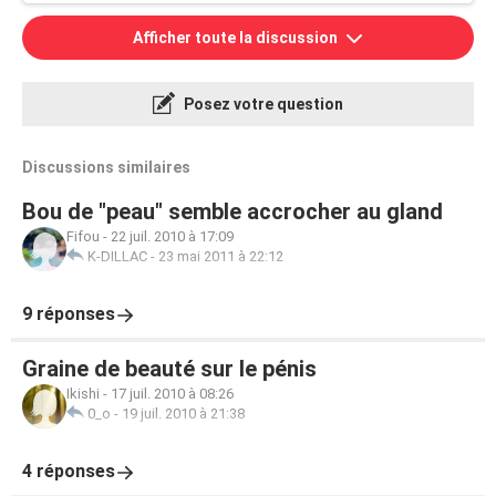
Afficher toute la discussion
Posez votre question
Discussions similaires
Bou de "peau" semble accrocher au gland
Fifou
-
22 juil. 2010 à 17:09
K-DILLAC
-
23 mai 2011 à 22:12
9 réponses
Graine de beauté sur le pénis
Ikishi
-
17 juil. 2010 à 08:26
0_o
-
19 juil. 2010 à 21:38
4 réponses