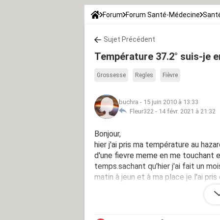
Forum
Forum Santé-Médecine
Santé
Sujet Précédent
Température 37.2° suis-je e
Grossesse
Regles
Fièvre
buchra
-
15 juin 2010 à 13:33
Fleur322 -
14 févr. 2021 à 21:32
Bonjour,
hier j'ai pris ma température au hazard
d'une fievre meme en me touchant e
temps.sachant qu'hier j'ai fait un mois
matin à jeun et à ma place je l'ai pris 
Je n'ai rien compris sachant que j'ai 
quql m'aide à comprendre.Merci d'av