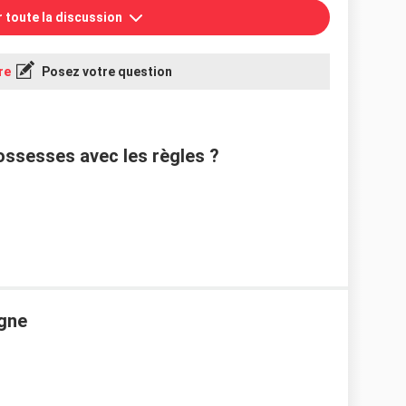
r toute la discussion
re
Posez votre question
ossesses avec les règles ?
igne