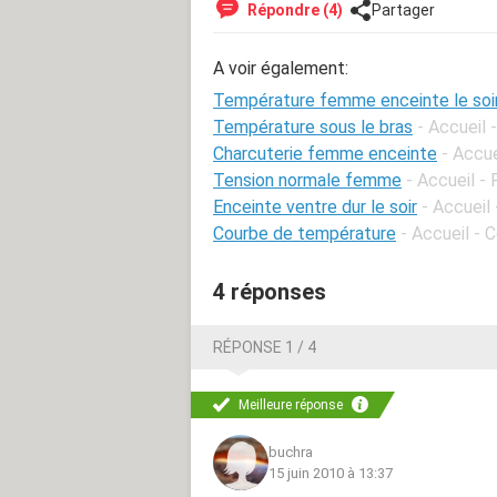
Répondre (4)
Partager
A voir également:
Température femme enceinte le soi
Température sous le bras
- Accueil
Charcuterie femme enceinte
- Accue
Tension normale femme
- Accueil -
Enceinte ventre dur le soir
- Accueil
Courbe de température
- Accueil - 
4 réponses
RÉPONSE 1 / 4
Meilleure réponse
buchra
15 juin 2010 à 13:37