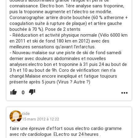
douleurs abdominales grande fatigue et perte de
connaissance. Electro bon. 1ère analyse sans troponine,
puis la troponine augmente et l'electro se modifie.
Coronarographie: artère droite bouchée (60 % atherome +
coagulation suite à rupture de plaque) et artère gauche
bouchée à 70 %). Pose de 2 stents
- Rééducation et activité physique normale (Vélo 6000 km
en 2011 et ski de fond 180 km en 2012) avec des
meilleures sensations qu'avant l'infarctus.
- Nouveau malaise sur une piste de ski de fond samedi
dernier avec douleurs abdominales et nouvelles
analyses:electro bon et troponine à 31 puis 24 au bout de
3 h et 10 au bout de 9h. Coro de vérification: rien n'a
changé.Malaise encore inexpliqué et fatigue toujours
présente après 5 jours (Virus ? Autre ?)
0
cide
15 mars 2012 à 12:22
faire une épreuve d'effort sous electro cardio gramme
avec rdv cardiologue. ELectro sur 24 heures .