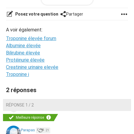
Merci de me repondre s'il vous plait.
Posez votre question
Partager
A voir également:
Troponine élevée forum
Albumine élevée
Bilirubine élevée
Protéinurie élevée
Creatinine urinaire elevée
Troponine i
2 réponses
RÉPONSE 1 / 2
Meilleure réponse
Parapas
21