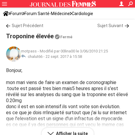
Forum
Forum Santé-Médecine
Cardiologie
Sujet Précédent
Sujet Suivant
Troponine élevée
Fermé
motpass
-
Modifié par 00lina00 le 3/06/2010 21:25
chalut66 -
22 sept. 2017 à 15:58
Bonjour,
mon mari viens de faire un examen de coronographie
.toute est passé tres bien mais5 heures apres il s'est
révélé sur les analyses du sang que la troponine est élevé
0.20mg
donc il est en soin intensif.ils vont voite son évolution.
es ce que je dois m'inquieté surtout que j'ai lu sur internet
que l'elevation est un signe d'un infractus de myocarde.
es ce que il ya des personnes qui ont vecu le meme cas
et il y ont sortis.
Afficher la suite