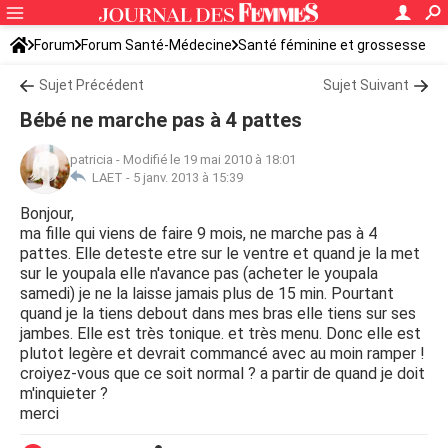
Forum
Forum Santé-Médecine
Santé féminine et grossesse
Santé du bébé
Sujet Précédent
Sujet Suivant
Bébé ne marche pas à 4 pattes
patricia
-
Modifié le 19 mai 2010 à 18:01
LAET -
5 janv. 2013 à 15:39
Bonjour,
ma fille qui viens de faire 9 mois, ne marche pas à 4
pattes. Elle deteste etre sur le ventre et quand je la met
sur le youpala elle n'avance pas (acheter le youpala
samedi) je ne la laisse jamais plus de 15 min. Pourtant
quand je la tiens debout dans mes bras elle tiens sur ses
jambes. Elle est très tonique. et très menu. Donc elle est
plutot legère et devrait commancé avec au moin ramper !
croiyez-vous que ce soit normal ? a partir de quand je doit
m'inquieter ?
merci