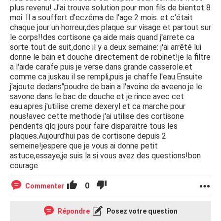
plus revenu! J'ai trouve solution pour mon fils de bientot 8
moi. Il a souffert d'eczéma de l'age 2 mois. et c'était
chaque jour un horreur,des plaque sur visage et partout sur
le corps!!des cortisone ça aide mais quand j'arrete ca
sorte tout de suit,donc il y a deux semaine: j'ai arrêté lui
donne le bain et douche directement de robinet!je la filtre
a l'aide carafe puis je verse dans grande casserole.et
comme ca juskau il se rempli,puis je chaffe l'eau.Ensuite
j'ajoute dedans"poudre de bain a l'avoine de aveeno.je le
savone dans le bac de douche et je rince avec cet
eau.apres j'utilise creme dexeryl et ca marche pour
nous!avec cette methode j'ai utilise des cortisone
pendents qlq jours pour faire disparaitre tous les
plaques.Aujourd'hui pas de cortisone depuis 2
semeine!jespere que je vous ai donne petit
astuce,essaye,je suis la si vous avez des questions!bon
courage
0
Commenter
Répondre
Posez votre question