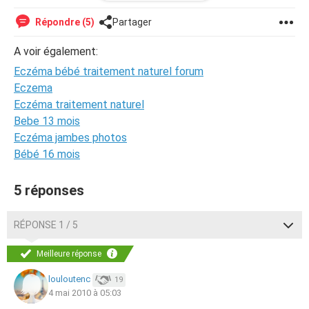
momen je lui proposerai ce qui a marché pour vous voir si
je pourrai lavoir pour mon fils. merci beaucouip à ceux qui
Répondre (5)
Partager
me donneron une réponse.
A voir également:
Eczéma bébé traitement naturel forum
Eczema
Eczéma traitement naturel
Bebe 13 mois
Eczéma jambes photos
Bébé 16 mois
5 réponses
RÉPONSE 1 / 5
Meilleure réponse
louloutenc
19
4 mai 2010 à 05:03