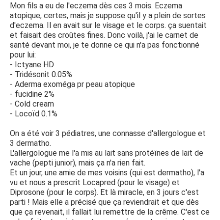
Mon fils a eu de l'eczema dès ces 3 mois. Eczema
atopique, certes, mais je suppose qu'il y a plein de sortes
d'eczema. Il en avait sur le visage et le corps. ça suentait
et faisait des croûtes fines. Donc voilà, j'ai le carnet de
santé devant moi, je te donne ce qui n'a pas fonctionné
pour lui:
- Ictyane HD
- Tridésonit 0.05%
- Aderma exoméga pr peau atopique
- fucidine 2%
- Cold cream
- Locoïd 0.1%
On a été voir 3 pédiatres, une connasse d'allergologue et
3 dermatho.
L'allergologue me l'a mis au lait sans protéïnes de lait de
vache (pepti junior), mais ça n'a rien fait.
Et un jour, une amie de mes voisins (qui est dermatho), l'a
vu et nous a prescrit Locapred (pour le visage) et
Diprosone (pour le corps). Et là miracle, en 3 jours c'est
parti ! Mais elle a précisé que ça reviendrait et que dès
que ça revenait, il fallait lui remettre de la crême. C'est ce