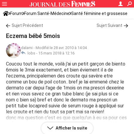
Forum
Forum Santé-Médecine
Santé féminine et grossesse
Santé du bébé
Sujet Précédent
Sujet Suivant
Eczema bébé 5mois
dalami
-
Modifié le 28 avr. 2010 à 14:04
lobs -
15 mars 2018 à 12:16
Coucou tout le monde, voilà j'ai un petit garçon de biento
6mois le 3mai exactement, et bien éviement il a de
l'eczema, principalemen des croute qui savère etre
comme un bou de poil coton.. bref je lai emmené chez le
dermato car depui l'age de 1mois on ma prescri dexerine
et rien vous savez ce gran tube blanc (je sai plus si ce
nom c bien sa) bref et donc le dermato ma prescri un
petit tube locapred suivie de serum rouge à appliqué sur
les croute et rien du tout sa part mai sa revien!
donc ma question c'est es que quelqu'un à eu sa pour ces
enfant si oui! qu'es qui a fait tout partir aujourd'hui??? car
Afficher la suite
il a rdv jeudi chez le pédiatre pour ces vaccins et à ce