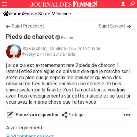
Forum
Forum Santé-Médecine
Symptômes et maladies courantes
Sujet Précédent
Maladies neurologiques
Sujet Suivant
Pieds de charcot
Fermé
JEAN MARIUS
-
Modifié le 3 avr. 2010 à 09:06
rolly12
-
1 févr. 2013 à 18:42
j ai ce qui est extremement rare 2pieds de charcot 1
lateral etle2eme aigue ce qui veut dire que je marche sur l
arete du pied que je nepeux me chausser qu avec des
chaussures tres lourdes car avec une semelle de bois
suivie avalenton la finalite c'est l amputation je voudrais
avoir tous renseignements sur cette maladie et surtout si
vous avez la meme chose que faites vous
Posez votre question
Partager
A voir également:
Pied tombant charcot