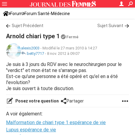
Forum
Forum Santé-Médecine
Symptômes et maladies courantes
Sujet Précédent
Sujet Suivant
Arnold chiari type 1
Fermé
alexis2003
-
Modifié le 27 mars 2010 à 14:27
betty7717
-
8 nov. 2012 à 09:07
Je suis à 3 jours du RDV avec le neurochirurgien pour le
"verdict" et mon état ne s'arrange pas.
Est-ce qu'une personne a été opéré et qu'el en a été
l'evolution?
Je suis ouvert à toute discution.
Posez votre question
Partager
A voir également:
Malformation de chiari type 1 espérance de vie
Lupus espérance de vie