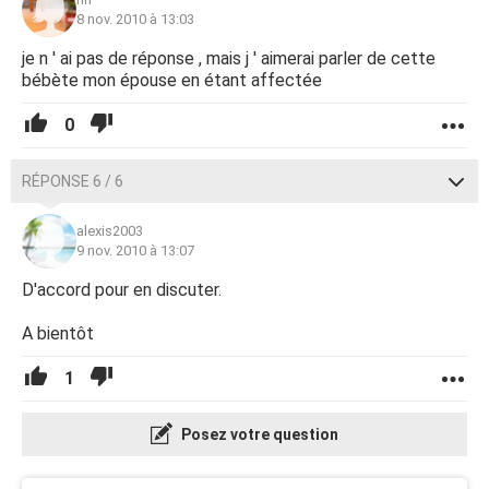
8 nov. 2010 à 13:03
je n ' ai pas de réponse , mais j ' aimerai parler de cette
bébète mon épouse en étant affectée
0
RÉPONSE 6 / 6
alexis2003
9 nov. 2010 à 13:07
D'accord pour en discuter.
A bientôt
1
Posez votre question