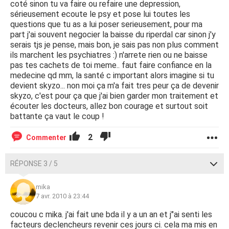
coté sinon tu va faire ou refaire une depression,
sérieusement ecoute le psy et pose lui toutes les
questions que tu as a lui poser serieusement, pour ma
part j'ai souvent negocier la baisse du riperdal car sinon j'y
serais tjs je pense, mais bon, je sais pas non plus comment
ils marchent les psychiatres :) n'arrete rien ou ne baisse
pas tes cachets de toi meme.. faut faire confiance en la
medecine qd mm, la santé c important alors imagine si tu
devient skyzo... non moi ça m'a fait tres peur ça de devenir
skyzo, c'est pour ça que j'ai bien garder mon traitement et
écouter les docteurs, allez bon courage et surtout soit
battante ça vaut le coup !
2
Commenter
RÉPONSE 3 / 5
mika
7 avr. 2010 à 23:44
coucou c mika. j'ai fait une bda il y a un an et j"ai senti les
facteurs declencheurs revenir ces jours ci. cela ma mis en