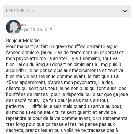
RÉPONSE 2 / 5
moi
2 juil. 2010 à 12:17
Bonjour Mélodie,
Pour ma part j'ai fait un grave bouffée delirante aigue
l'année dérniere, j'ai eu 1 an de traitement au risperdal et
mon psychiatre me l'a arreter il y a 1 semaine, tout va
bien, j'ai eu du 8mg au depart en diminuant à 1mg puis 0
aujourdhui, je ne pense plus aux médicaments et tout va
bien ma vie est revenue comme avant, le fait que tu ai
45ans apperement, d'apres mon psychiatre, il a des
clients qui sont pas tout jeune non plus qui font aussi des
bouffées delirantes.. pour le risperdal oui c sur que ça joue
des sacré tours... ça fait peur je sais mais surtout,
patiente........ difficile je sais mais quand tu arrive au bout,
au moins tu es heureux tu te sent guerrit et envie de
reprendre le cour de la vie comme avant, c un traitements
tres long pour que ça fasse effet, ne pense pas aux
cachets, prends les et puis voilà ne te tracasse pas à