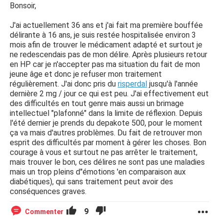
Bonsoir,
risperdal ,dés fois elle me dit on est plus tranquille de le
continuer ,je ne comprends pas pourtant ,je n'ai aucun
J'ai actuellement 36 ans et j'ai fait ma première bouffée
signe de rechute,son langage est ambivalent,la
délirante à 16 ans, je suis restée hospitalisée environ 3
psychiatrie est un domaine vague ,moi qui suis
mois afin de trouver le médicament adapté et surtout je
scientifique,çà m'horripile et m'attriste surtout sur mon
ne redescendais pas de mon délire. Après plusieurs retour
sort..
en HP car je n'accepter pas ma situation du fait de mon
J'attends des avis de personnes ayant vécu des
jeune âge et donc je refuser mon traitement
situations similaires avec bien sur du recul.
régulièrement. J'ai donc pris du
risperdal
jusqu'à l'année
dernière 2 mg / jour ce qui est peu. J'ai effectivement eut
des difficultés en tout genre mais aussi un brimage
intellectuel "plafonné" dans la limite de réflexion. Depuis
l'été dernier je prends du depakote 500, pour le moment
ça va mais d'autres problèmes. Du fait de retrouver mon
esprit des difficultés par moment à gérer les choses. Bon
courage à vous et surtout ne pas arrêter le traitement,
mais trouver le bon, ces délires ne sont pas une maladies
mais un trop pleins d"émotions 'en comparaison aux
diabétiques), qui sans traitement peut avoir des
conséquences graves.
9
Commenter