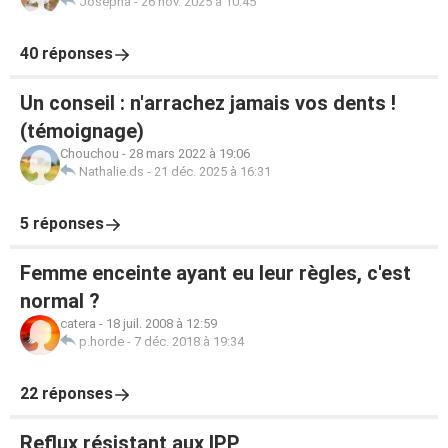
Josepha
-
26 nov. 2025 à 10:45
40 réponses
Un conseil : n'arrachez jamais vos dents !
(témoignage)
Chouchou
-
28 mars 2022 à 19:06
Nathalie.ds
-
21 déc. 2025 à 16:31
5 réponses
Femme enceinte ayant eu leur règles, c'est
normal ?
catera
-
18 juil. 2008 à 12:59
p.horde
-
7 déc. 2018 à 19:34
22 réponses
Reflux résistant aux IPP