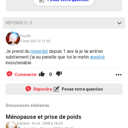
RÉPONSE 5 / 5
You56
3 mai 2021 à 13:55
Je prend du
risperdal
depuis 1 ans la je lai arrêter
subitement j'ai eu pareille que toi le matin
anxiété
insoutenable
0
Commenter
Répondre
Posez votre question
Discussions similaires
Ménopause et prise de poids
katiana
-
8 oct. 2008 à 18:24