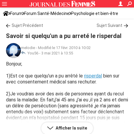
Forum
Forum Santé-Médecine
Psychologie et bien-être
Sujet Précédent
Sujet Suivant
Savoir si quelqu'un a pu arreté le risperdal
melodie
-
Modifié le 17 févr. 2010 à 10:02
You56 -
3 mai 2021 à 13:55
Bonjour,
1)Est ce que quelqu'un a pu arrêté le
risperdal
bien sur
avec consentement médical sans rechuter.
2)Je voudrais avoir des avis de personnes ayant du recul
dans la maladie: En fait,j'ai 45 ans ,j'ai eu ,il ya 2 ans et demi
un délire de persécution (sans agressivité ,je n'ai jamais
entendu des voix) subitement sans facteur déclenchant
évident,on m'a hospitalisé pendant 15 jours puis je suis
sortie de l'hopital avec du
zyprexa
que je n'ai jamais pris ,le
Afficher la suite
délire a cependant disparu partiellement puis au bout de 6