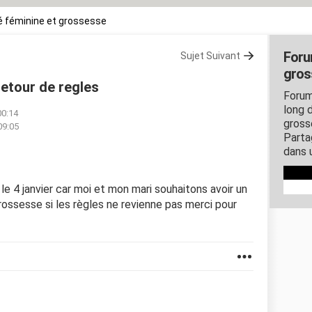
 féminine et grossesse
Foru
Sujet Suivant
gros
retour de regles
Forum
long d
00:14
gross
09:05
Parta
dans 
 le 4 janvier car moi et mon mari souhaitons avoir un
grossesse si les règles ne revienne pas merci pour