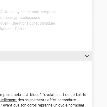
- Autres moyens de contraception
Questions gynécologiques
ccueil - Questions gynécologiques
 Règles - Pertes
mplant, celui ci à bloqué l'ovulation et de ce fait tu
uellement
des saignements effet secondaire. .
ps " avant que ton corps reprenne un cycle hormonal