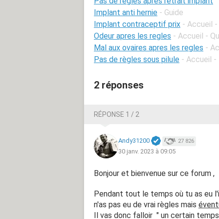
Pas de règles après retrait implant
Implant anti hernie
- Guide
Implant contraceptif prix
- Accueil 
Odeur apres les regles
- Accueil - 
Mal aux ovaires apres les regles
- A
Pas de règles sous pilule
- Accueil -
2 réponses
RÉPONSE 1 / 2
Andy31200
27 826
30 janv. 2023 à 09:05
Bonjour et bienvenue sur ce forum ,
Pendant tout le temps où tu as eu l'i
n'as pas eu de vrai règles mais
évent
Il vas donc falloir " un certain tem