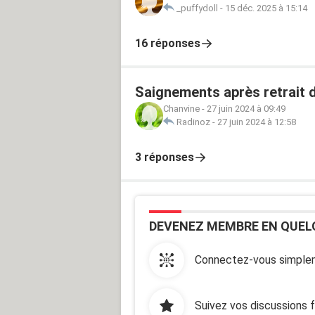
_puffydoll
-
15 déc. 2025 à 15:14
16 réponses
Saignements après retrait d
Chanvine
-
27 juin 2024 à 09:49
Radinoz
-
27 juin 2024 à 12:58
3 réponses
DEVENEZ MEMBRE EN QUEL
Connectez-vous simplem
Suivez vos discussions 