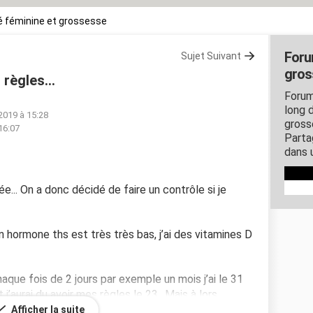
 féminine et grossesse
Foru
Sujet Suivant
gros
règles...
Forum
long d
2019 à 15:28
gross
16:07
Parta
dans 
e... On a donc décidé de faire un contrôle si je
hormone ths est très très bas, j’ai des vitamines D
ue fois de 2 jours par exemple un mois j’ai le 31
j’aurai du avoir mes règles le 23.. Mais à lors
ches épaisse.. Ça me tire en bas du ventre, j’ai des
Afficher la suite