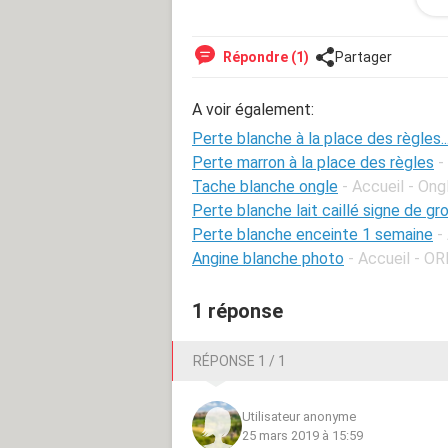
nausées sans vomissements, et j’ai h
me font mal... je voulais avoir votre 
Répondre (1)
Partager
A voir également:
Perte blanche à la place des règles..
Perte marron à la place des règles
-
Tache blanche ongle
- Accueil - Ong
Perte blanche lait caillé signe de g
Perte blanche enceinte 1 semaine
-
Angine blanche photo
- Accueil - OR
1 réponse
RÉPONSE 1 / 1
Utilisateur anonyme
25 mars 2019 à 15:59