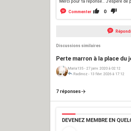
Merci pour ta réponse... J’espère de 
0
Commenter
Répond
Discussions similaires
Perte marron à la place du 
Maria135
-
27 janv. 2020 à 02:12
Radinoz
-
13 févr. 2026 à 17:12
7 réponses
DEVENEZ MEMBRE EN QUEL