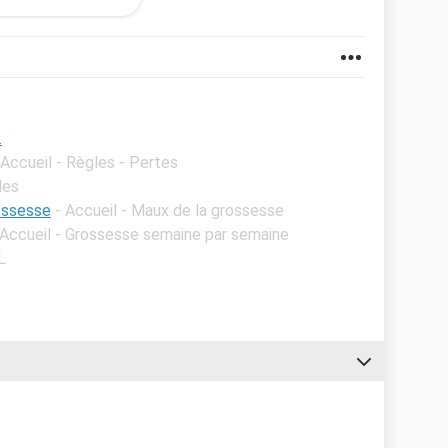
yper mal à la tête genre migraine et les seins qui
avis svp merci
.
 Accueil - Règles - Pertes
les
rossesse
- Accueil - Maux de la grossesse
 Accueil - Grossesse semaine par semaine
L