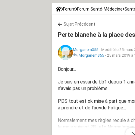
Forum
Forum Santé-Médecine
Santé
Sujet Précédent
Perte blanche à la place des 
Morganem355
-
Modifié le 25 mars 
Morganem355
-
25 mars 2019 à 
Bonjour...
Je suis en essai de bb1 depuis 1 anné
n’avais pas un problème...
PDS tout est ok mise à part que mon 
à prendre et de l’acyde Folique...
Normalement mes règles recule à chaq
le mois suivant 28.. etc Normalement 
d’aujourd’hui j’ai que des pertes blan