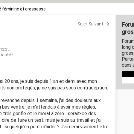
 féminine et grossesse
Foru
Sujet Suivant
gros
?
Forum
long d
 12:25
gross
8 à 16:52
Parta
dans 
 J'ai 20 ans, je suis depuis 1 an et demi avec mon
rts non protegés, je ne suis pas sous contraception.
revanche depuis 1 semaine, j'ai des douleurs aux
u bas ventre, je m'attendais à avoir mes règles,
re trés gonflé et le moral à zéro... serait-ce des
re de faire un test, mais je suis au travail et j'ai
... si quelqu'un peut m'aider ? J'aimerai vraiment être