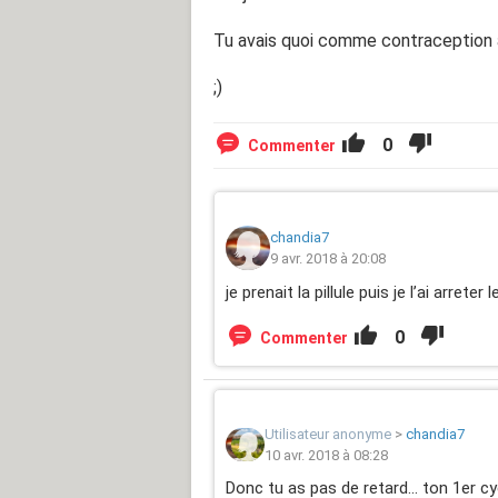
Tu avais quoi comme contraception 
;)
0
Commenter
chandia7
9 avr. 2018 à 20:08
je prenait la pillule puis je l’ai arreter
0
Commenter
Utilisateur anonyme
>
chandia7
10 avr. 2018 à 08:28
Donc tu as pas de retard... ton 1er 