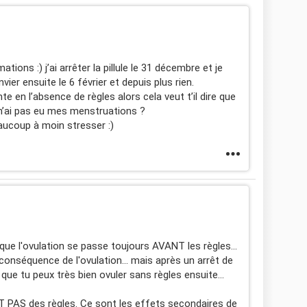
ions :) j’ai arrêter la pillule le 31 décembre et je
ier ensuite le 6 février et depuis plus rien.
e en l’absence de règles alors cela veut t’il dire que
 n’ai pas eu mes menstruations ?
aucoup à moin stresser :)
ue l'ovulation se passe toujours AVANT les règles...
e conséquence de l'ovulation... mais après un arrêt de
 que tu peux très bien ovuler sans règles ensuite...
T PAS des règles. Ce sont les effets secondaires de