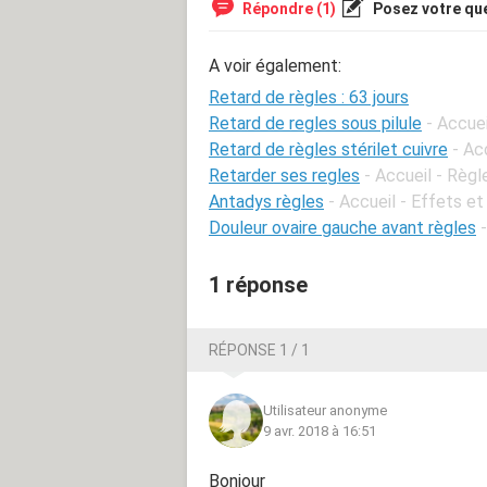
Répondre (1)
Posez votre qu
A voir également:
Retard de règles : 63 jours
Retard de regles sous pilule
- Accuei
Retard de règles stérilet cuivre
- Ac
Retarder ses regles
- Accueil - Règl
Antadys règles
- Accueil - Effets et
Douleur ovaire gauche avant règles
1 réponse
RÉPONSE 1 / 1
Utilisateur anonyme
9 avr. 2018 à 16:51
Bonjour