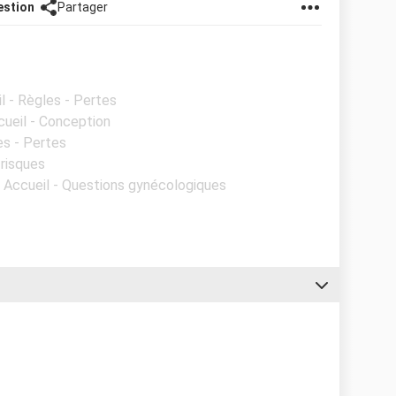
estion
Partager
l - Règles - Pertes
cueil - Conception
es - Pertes
 risques
- Accueil - Questions gynécologiques