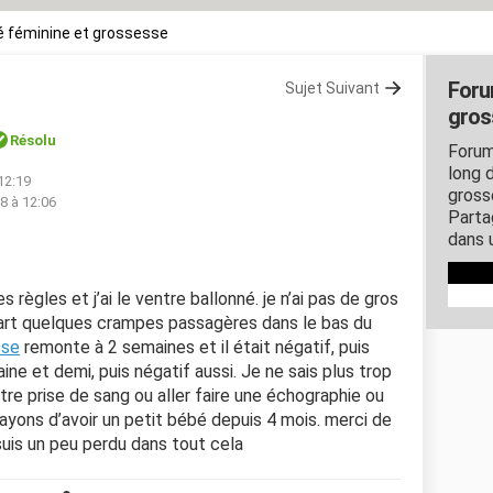
 féminine et grossesse
Foru
Sujet Suivant
gros
Résolu
Forum
long d
 12:19
gross
18 à 12:06
Parta
dans 
 règles et j’ai le ventre ballonné. je n’ai pas de gros
t quelques crampes passagères dans le bas du
sse
remonte à 2 semaines et il était négatif, puis
ne et demi, puis négatif aussi. Je ne sais plus trop
tre prise de sang ou aller faire une échographie ou
ayons d’avoir un petit bébé depuis 4 mois. merci de
 suis un peu perdu dans tout cela