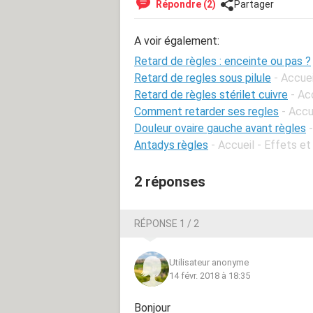
Répondre (2)
Partager
A voir également:
Retard de règles : enceinte ou pas ?
Retard de regles sous pilule
- Accuei
Retard de règles stérilet cuivre
- Ac
Comment retarder ses regles
- Accu
Douleur ovaire gauche avant règles
Antadys règles
- Accueil - Effets et
2 réponses
RÉPONSE 1 / 2
Utilisateur anonyme
14 févr. 2018 à 18:35
Bonjour