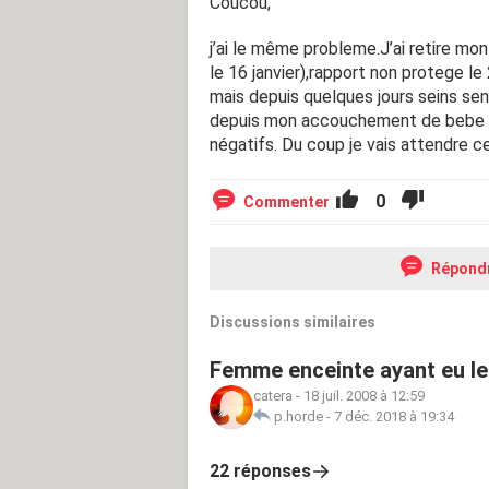
Coucou,
j’ai le même probleme.J’ai retire mon
le 16 janvier),rapport non protege le 
mais depuis quelques jours seins sens
depuis mon accouchement de bebe 1 e
négatifs. Du coup je vais attendre ce
0
Commenter
Répond
Discussions similaires
Femme enceinte ayant eu leu
catera
-
18 juil. 2008 à 12:59
p.horde
-
7 déc. 2018 à 19:34
22 réponses