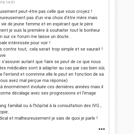
016 14:51
eusement peut-être pas celle que vous croyez !
lheureusement pas d'un vrai choix d'être mère mais
a vie de jeune femme et en espérant que le père
ent je suis la première à souhaiter tout le bonheur
 sur ce forum me laisse un doute...
ale intéressée pour voir !
 contre tout, cela serait trop simple et se saurait !
uve.
 et s'assurer autant que faire se peut de ce que nous
ntes médicales sont à adapter au cas par cas bien sûr,
e l'entend et commme elle le peut en fonction de sa
i vous avez mal perçue ma réponse)
éjà énormément évoluée ces dernières années mais il
 énorme décalage avec ses progressions et l'image
ng familial ou à l'hôpital à la consultation des IVG ,
pie..
dical et malheureusement je sais de quoi je parle !