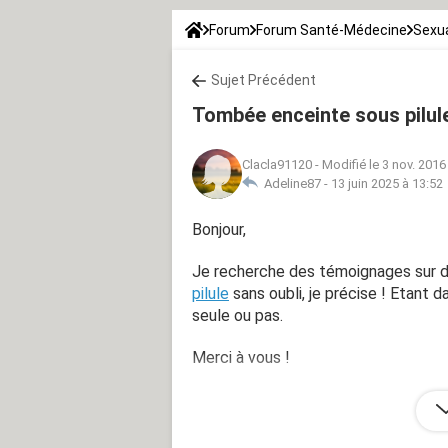
Forum
Forum Santé-Médecine
Sexua
Sujet Précédent
Tombée enceinte sous pilul
Clacla91120
-
Modifié le 3 nov. 2016
Adeline87 -
13 juin 2025 à 13:52
Bonjour,
Je recherche des témoignages sur 
pilule
sans oubli, je précise ! Etant da
seule ou pas.
Merci à vous !
Clarisse, 19 ans enceinte d'une petite