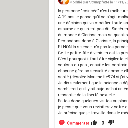
Modifié par Strumpfette le 11/11/2
la personne "coincée" n'est malheur
A 19 ans je pense qu'il ne s'agit ma
une décision qui va modifier toute s
assume ce qui n'est pas dit. Sincèrem
du monde à Clarisse mais sa question
Demandons donc à Clarisse, la princip
Et NON la science n'a pas les parades
Cette petite fille à venir en est la pre
C'est pourquoi il faut être vigilente
voulons ou pas , ensuite les contrai
chacune gère sa sexualité comme ell
santé (désolée Marienette974 si j'a
Je dis seulement que la science a d
semblerait qu'il y ait aujourd'hui un
ressentie de la liberté sexuelle.
Faites donc quelques visites au planni
je pense que vous revisiterez votre co
Je précise que je travaille dans le mé
0
Commenter