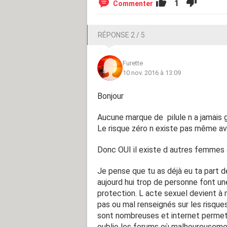
1
Commenter
RÉPONSE 2 / 5
Furette
10 nov. 2016 à 13:09
Bonjour
Aucune marque de pilule n a jamais g
Le risque zéro n existe pas même ave
Donc OUI il existe d autres femmes
Je pense que tu as déjà eu ta part d
aujourd hui trop de personne font u
protection. L acte sexuel devient à 
pas ou mal renseignés sur les risqu
sont nombreuses et internet permet a
oublie les forums où malheureusemen