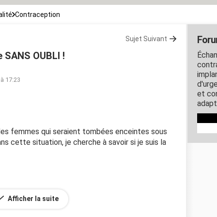
lité
Contraception
Foru
Sujet Suivant
e SANS OUBLI !
Échan
contra
impla
 à 17:23
d'urg
et co
adapt
des femmes qui seraient tombées enceintes sous
ns cette situation, je cherche à savoir si je suis la
 fille (
33SA
+4J).
Afficher la suite