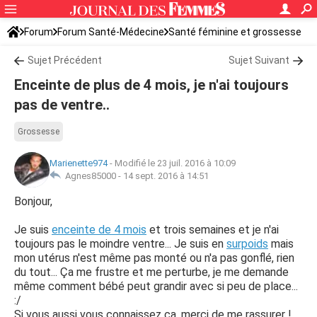
Forum
Forum Santé-Médecine
Santé féminine et grossesse
Sujet Précédent
Sujet Suivant
Enceinte de plus de 4 mois, je n'ai toujours
pas de ventre..
Grossesse
Marienette974
-
Modifié le 23 juil. 2016 à 10:09
Agnes85000 -
14 sept. 2016 à 14:51
Bonjour,
Je suis
enceinte de 4 mois
et trois semaines et je n'ai
toujours pas le moindre ventre... Je suis en
surpoids
mais
mon utérus n'est même pas monté ou n'a pas gonflé, rien
du tout... Ça me frustre et me perturbe, je me demande
même comment bébé peut grandir avec si peu de place...
:/
Si vous aussi vous connaissez ça, merci de me rassurer !