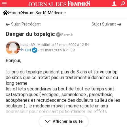
Forum
Forum Santé-Médecine
Symptômes et maladies courantes
Sujet Précédent
Sujet Suivant
Danger du topalgic
Fermé
lazaza69
-
Modifié le 22 mars 2009 à 12:54
DCI
-
22 mars 2009 à 21:39
Bonjour,
j'ai pris du topalgic pendant plus de 3 ans et j'ai vu sur bp
de sites que ce n'etait pas un traitement à donner sur du
long terme
les effets secondaires au bout de tout ce temps sont
catastrophiques ( vertiges , somnolence , paresthesie,
acouphenes et recrudescence des douleurs au lieu de les
soulager ) ; le medecin m'avait meme rajoute un anti
depresseur pour soi disant potientialiser les effets
antalgiques du topalgic alors qu en lisant les notices il est
Afficher la suite
dit de ne pas associer un antidepresseur avec le topalic