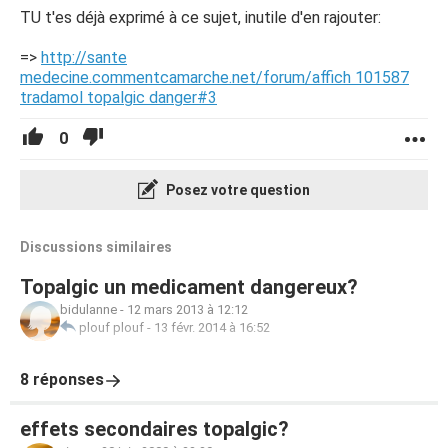
TU t'es déjà exprimé à ce sujet, inutile d'en rajouter:
=>
http://sante
medecine.commentcamarche.net/forum/affich 101587
tradamol topalgic danger#3
0
Posez votre question
Discussions similaires
Topalgic un medicament dangereux?
bidulanne
-
12 mars 2013 à 12:12
plouf plouf
-
13 févr. 2014 à 16:52
8 réponses
effets secondaires topalgic?