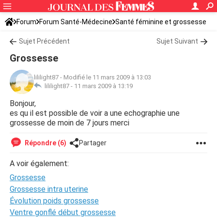
Forum
Forum Santé-Médecine
Santé féminine et grossesse
Sujet Précédent
Sujet Suivant
Grossesse
lililight87
-
Modifié le 11 mars 2009 à 13:03
lililight87 -
11 mars 2009 à 13:19
Bonjour,
es qu il est possible de voir a une echographie une
grossesse de moin de 7 jours merci
Répondre (6)
Partager
A voir également:
Grossesse
Grossesse intra uterine
Évolution poids grossesse
Ventre gonflé début grossesse