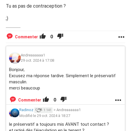
Tu as pas de contraception ?
;)
0
Commenter
Andreaaaaaa1
29 oct. 2024 à 17:08
Bonjour,
Excusez ma réponse tardive. Simplement le préservatif
masculin.
merci beaucoup
0
Commenter
Radinoz
>
Andreaaaaaa1
1 141
Modifié le 29 oct. 2024 à 18:27
le préservatif a toujours mis AVANT tout contact ?
et retiré dès l'éjaculation en le tenant ?