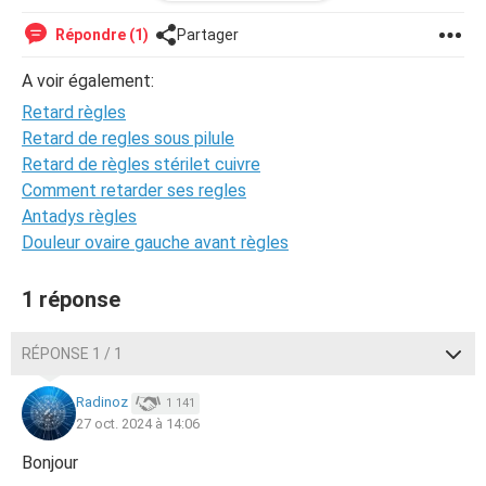
ce n'est pas fiable au bout d'un certain temps, je me
questionne quand même.
Répondre (1)
Partager
Le retard est-il simplement la suite du mois de
A voir également:
septembre et des bouleversements de ma vie ? Si je n'ai
Retard règles
toujours rien dans la semaine je referai un test, surtout
Retard de regles sous pilule
qu'y penser ne fait que les retarder !
Retard de règles stérilet cuivre
Comment retarder ses regles
Merci d'avance
Antadys règles
Douleur ovaire gauche avant règles
1 réponse
RÉPONSE 1 / 1
Radinoz
1 141
27 oct. 2024 à 14:06
Bonjour