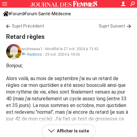
Forum
Forum Santé-Médecine
Symptômes et maladies courantes
Sujet Précédent
Sujet Suivant
Retard règles
andreaaaa1
-
Modifié le 27 oct. 2024 à 13:43
Radinoz
-
29 oct. 2024 à 18:26
Bonjour,
Alors voilà, au mois de septembre j'ai eu un retard de
règles car mon quotidien a été assez bousculé ainsi que
mon rythme de vie, elles sont finalement venues au jour
40 (mais j'ai naturellement un cycle assez long (entre 33
et 35 jours). La nous sommes en octobre, mon quotidien
est redevenu "normal", mais j'ai encore du retard (je suis à
jour 42 de mon cycle). J'ai fait un test de grossesse ce
matin, négatif quand je venais de le faire mais je viens de
Afficher la suite
le reregarder il y a une barre à moitié présente, même si