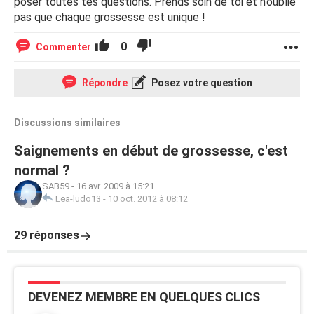
poser toutes tes questions. Prends soin de toi et n’oublie
pas que chaque grossesse est unique !
0
Commenter
Répondre
Posez votre question
Discussions similaires
Saignements en début de grossesse, c'est
normal ?
SAB59
-
16 avr. 2009 à 15:21
Lea-ludo13
-
10 oct. 2012 à 08:12
29 réponses
DEVENEZ MEMBRE EN QUELQUES CLICS