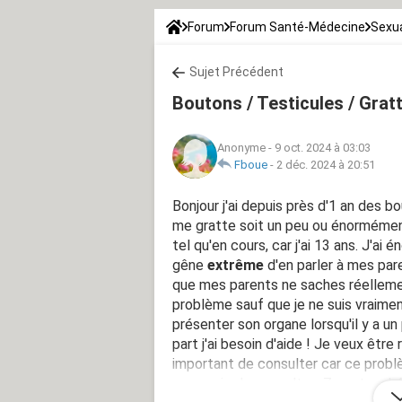
Forum
Forum Santé-Médecine
Sexua
Sujet Précédent
Boutons / Testicules / Grat
Anonyme
-
9 oct. 2024 à 03:03
Fboue
-
2 déc. 2024 à 20:51
Bonjour j'ai depuis près d'1 an des b
me gratte soit un peu ou énormémen
tel qu'en cours, car j'ai 13 ans. J'ai
gêne
extrême
d'en parler à mes pare
que mes parents ne saches réelleme
problème sauf que je ne suis vraiment 
présenter son organe lorsqu'il y a 
part j'ai besoin d'aide ! Je veux êtr
important de consulter car ce prob
pas envie de consulter.. Zone touché