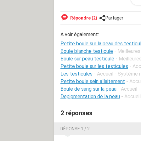
peau recouvrant le pénis, quelques p
décalotage sur la peau intérieure.
Répondre (2)
Partager
A voir également:
Petite boule sur la peau des testicu
Boule blanche testicule
- Meilleure
Boule sur peau testicule
- Meilleure
Petite boule sur les testicules
- Acc
Les testicules
- Accueil - Système 
Petite boule sein allaitement
- Accu
Boule de sang sur la peau
- Accueil 
Depigmentation de la peau
- Accuei
2 réponses
RÉPONSE 1 / 2