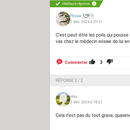
Meilleure réponse
Fboue
9
2 déc. 2024 à 20:51
C'est peut-être les poils qui pousse
vas chez le médecin essaie de lui en
3
Commenter
RÉPONSE 2 / 2
Max
2 déc. 2024 à 18:27
Cela n’est pas du tout grave, quasi