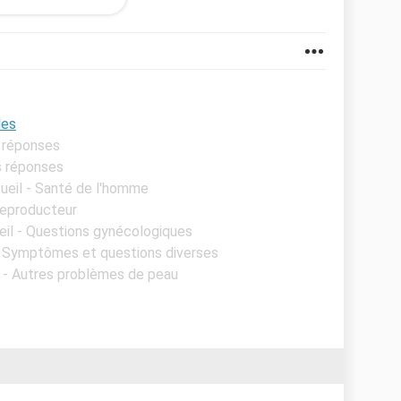
etits groupe d'une quinzaine de boutons lors du
les
s réponses
s réponses
ueil - Santé de l'homme
reproducteur
eil - Questions gynécologiques
- Symptômes et questions diverses
l - Autres problèmes de peau