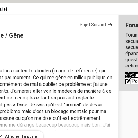
lité
Foru
Sujet Suivant
te / Gêne
Forum
sexual
sexue
épano
quest
échan
outons sur les testicules (image de référence) qui
Su
t par moment. Ce qui me gêne en milieu publique en
Po
 énormément de mal à oublier ce problème et j'ai une
nts. J'aimerais aller voir le médecin de manière à ce
nt mon complexe tout en pouvant régler le
pas à l'aise. Je sais qu'il est "normal" de devoir
un problème mais c'est un blocage mentale pour ma
e rassuré ou qu'on me dise qu'il est extrêmement
lème me dérange beaucoup beaucoup mais bon.. J'ai
e par les boutons: Toute la surface des testicules,
Afficher la suite