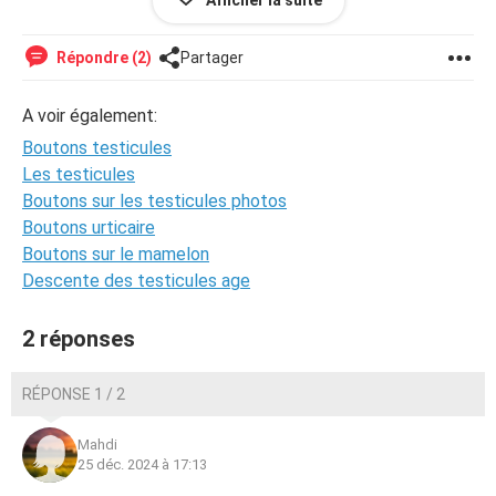
Afficher la suite
Répondre (2)
Partager
A voir également:
Boutons testicules
Les testicules
Boutons sur les testicules photos
Boutons urticaire
Boutons sur le mamelon
Descente des testicules age
2 réponses
Bonjour, depuis quelques temps j’ai observer des petits
boutons marrons à la base de mon penis. Ils sont de plus
RÉPONSE 1 / 2
en plus nombreux.
Mahdi
Sont-ils dangereux ?
25 déc. 2024 à 17:13