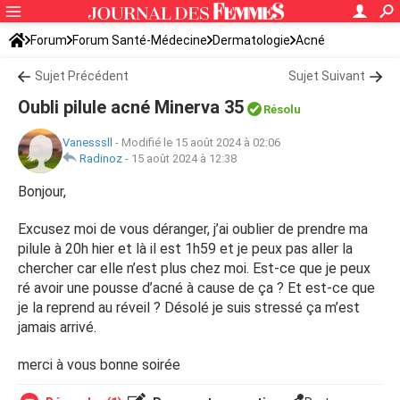
Forum
Forum Santé-Médecine
Dermatologie
Acné
Sujet Précédent
Sujet Suivant
Oubli pilule acné Minerva 35
Résolu
Vanesssll
-
Modifié le 15 août 2024 à 02:06
Radinoz
-
15 août 2024 à 12:38
Bonjour,
Excusez moi de vous déranger, j’ai oublier de prendre ma
pilule à 20h hier et là il est 1h59 et je peux pas aller la
chercher car elle n’est plus chez moi. Est-ce que je peux
ré avoir une pousse d’acné à cause de ça ? Et est-ce que
je la reprend au réveil ? Désolé je suis stressé ça m’est
jamais arrivé.
merci à vous bonne soirée