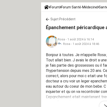
Forum
Forum Santé-Médecine
Santé
Sujet Précédent
Épanchement péricardique 
Rosa
-
1 août 2024 à 16:14
Rosa -
1 août 2024 à 18:46
Bonjour à toutes. Je m’appelle Rosa 
Tout allait bien. J avais le droit a u
je fais partie des grossesses ou il fa
l’hypertension depuis mes 20 ans. 
correct, alors pour moi c etait une f
docteur a cru voir un leger epanche
eau autour du coeur de mon bebe. C 
inquieter et qu on va recontroler c
L’epqnchement etait maintenant tre
coeur. On ma diagnostique un terato