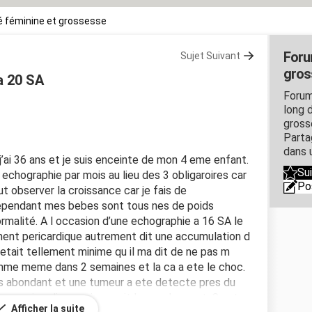
 féminine et grossesse
Foru
Sujet Suivant
gros
a 20 SA
Forum
long d
gross
Parta
dans 
j’ai 36 ans et je suis enceinte de mon 4 eme enfant.
Su
ne echographie par mois au lieu des 3 obligaroires car
Po
ut observer la croissance car je fais de
Cependant mes bebes sont tous nes de poids
ormalité. A l occasion d’une echographie a 16 SA le
ment pericardique autrement dit une accumulation d
etait tellement minime qu il ma dit de ne pas m
omme meme dans 2 semaines et la ca a ete le choc.
s abondant et une tumeur a ete detecte pres du
me pericardique qui causait l epanchement. C est un
Afficher la suite