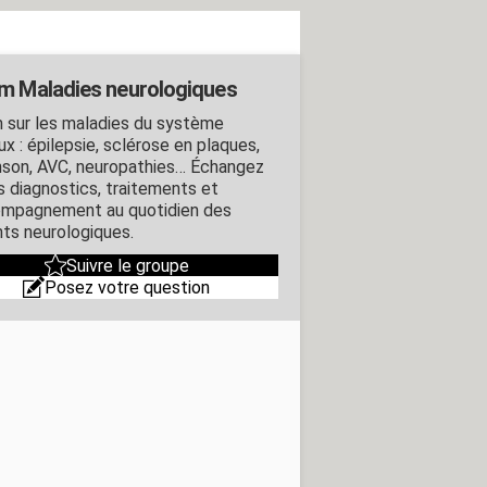
m Maladies neurologiques
 sur les maladies du système
x : épilepsie, sclérose en plaques,
nson, AVC, neuropathies… Échangez
es diagnostics, traitements et
ompagnement au quotidien des
nts neurologiques.
Suivre le groupe
Posez votre question