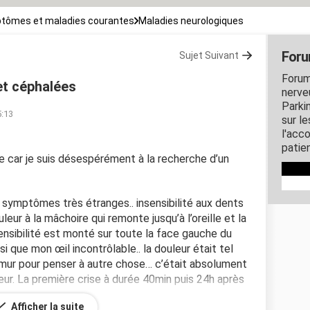
tômes et maladies courantes
Maladies neurologiques
Foru
Sujet Suivant
Forum
et céphalées
nerveu
Parki
5:13
sur l
l'acc
patie
e car je suis désespérément à la recherche d’un
n de symptômes très étranges.. insensibilité aux dents
leur à la mâchoire qui remonte jusqu’à l’oreille et la
sensibilité est monté sur toute la face gauche du
si que mon œil incontrôlable.. la douleur était tel
e mur pour penser à autre chose… c’était absolument
ouleur. La première crise à durée 40min puis 24h après
Afficher la suite