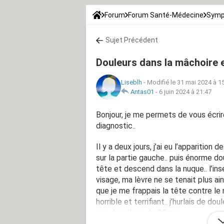
Forum
Forum Santé-Médecine
Symp
Sujet Précédent
Douleurs dans la mâchoire 
Liseblh
-
Modifié le 31 mai 2024 à 1
Antas01
-
6 juin 2024 à 21:47
Bonjour, je me permets de vous écrir
diagnostic..
Il y a deux jours, j’ai eu l’apparitio
sur la partie gauche.. puis énorme dou
tête et descend dans la nuque.. l’in
visage, ma lèvre ne se tenait plus ain
que je me frappais la tête contre l
horrible et terrifiant.. j’hurlais de d
une deuxième de 20min..