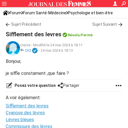
Forum
Forum Santé-Médecine
Psychologie et bien-être
Sujet Précédent
Sujet Suivant
Sifflement des levres
Résolu/Fermé
crecre
-
Modifié le 24 mai 2024 à 18:11
DCI
-
24 mai 2024 à 18:13
Bonjour,
je siffle constament ,que faire ?
Posez votre question
Partager
A voir également:
Sifflement des levres
Cyanose des lèvres
Lèvres bleues
Commissure des lèvres