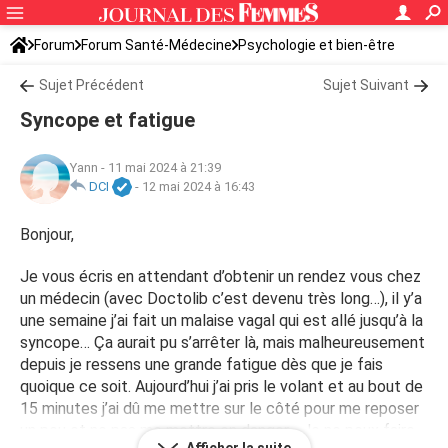
Forum
Forum Santé-Médecine
Psychologie et bien-être
Sommeil et fatigue
Sujet Précédent
Sujet Suivant
Syncope et fatigue
Yann
-
11 mai 2024 à 21:39
DCI
-
12 mai 2024 à 16:43
Bonjour,
Je vous écris en attendant d’obtenir un rendez vous chez
un médecin (avec Doctolib c’est devenu très long…), il y’a
une semaine j’ai fait un malaise vagal qui est allé jusqu’à la
syncope… Ça aurait pu s’arrêter là, mais malheureusement
depuis je ressens une grande fatigue dès que je fais
quoique ce soit. Aujourd’hui j’ai pris le volant et au bout de
15 minutes j’ai dû me mettre sur le côté pour me reposer
un peu et ne pas me mettre en danger… Je ne peux faire