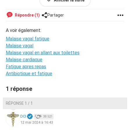
Afficher la suite
qu’un dixième de ce que je réalisais avant et je suis
fatigué comme après une journée bien remplie… A votre
avis suivant ces symptômes expliqués, à quoi je peux
Répondre (1)
Partager
m’attendre ?
A voir également:
Je vous souhaite une excellente journée.
Malaise vagal fatigue
Malaise vagal
Malaise vagal en allant aux toilettes
Malaise cardiaque
Fatigue apres repas
Antibiotique et fatigue
1 réponse
RÉPONSE 1 / 1
DCI
38 521
12 mai 2024 à 16:43