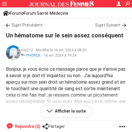
Forum
Forum Santé-Médecine
Symptômes et maladies courantes
Sujet Précédent
Sujet Suivant
Un hématome sur le sein assez conséquent
mai212
-
Modifié le 16 avr. 2024 à 08:20
PHORDE
-
16 avr. 2024 à 19:24
Bonjour, je vous écris ce message parce que je n'arrive pas
à savoir si je doit m’ inquiétez ou non . J’ai aujourd’hui
aperçu sur mon sein droit un hématome assez grand et en
le touchant une quantité de sang est sortie maintenant
celui ci me fais mal , je ressens comme un picotement
assez désagréable. Si vous avez déjà eux ça ou même une
information je suis preneuse ! Merci
Afficher la suite
Répondre (2)
Partager