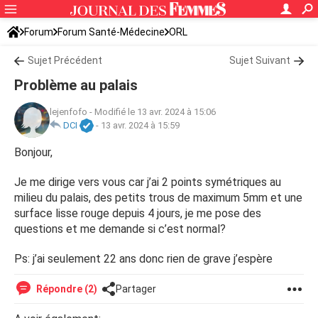
Forum
Forum Santé-Médecine
ORL
Sujet Précédent
Sujet Suivant
Problème au palais
lejenfofo
-
Modifié le 13 avr. 2024 à 15:06
DCI
-
13 avr. 2024 à 15:59
Bonjour,
Je me dirige vers vous car j’ai 2 points symétriques au
milieu du palais, des petits trous de maximum 5mm et une
surface lisse rouge depuis 4 jours, je me pose des
questions et me demande si c’est normal?
Ps: j’ai seulement 22 ans donc rien de grave j’espère
Répondre (2)
Partager