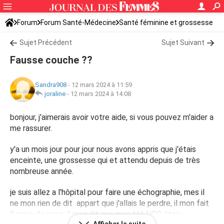
Forum
Forum Santé-Médecine
Santé féminine et grossesse
Tomber enceinte
Sujet Précédent
Sujet Suivant
Fausse couche ??
Sandra908
-
12 mars 2024 à 11:59
joraline
-
12 mars 2024 à 14:08
bonjour, j'aimerais avoir votre aide, si vous pouvez m'aider a
me rassurer.
y'a un mois jour pour jour nous avons appris que j'étais
enceinte, une grossesse qui et attendu depuis de très
nombreuse année.
je suis allez a l'hôpital pour faire une échographie, mes il
ne mon rien de dit appart que j'allais le perdre, il mon fait
3 prise de sang, il mon dit que mon tôt HCG étais