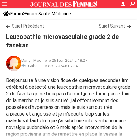
Forum
Forum Santé-Médecine
Symptômes et maladies courantes
Sujet Précédent
Maladies neurologiques
Sujet Suivant
Leucopathie microvasculaire grade 2 de
fazekas
Dany
-
Modifié le 26 févr. 2024 à 18:27
Gab31 -
15 oct. 2024 à 07:34
Bonjour,suite à une vision floue de quelques secondes irm
cérébral à détecté une leucopathie microvasculaire grade
2 de fazekas.je ne bois pas d'alcool ,je ne fume pas,je fais
de la marche et je suis activé..j'ai effectivement des
poussées d'hypertension mais je suis surtout très
anxieuse et angoissé et je m'ecoute trop sur les
maladies.il faut dire que j'ai subit une interventionsur une
nevralgie pudendale et 6 mois après intervention de la
région provienne afin de remettre en place la vessie le