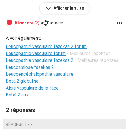
rectum et réformer le vagin trop ouvert sur un
Afficher la suite
accouchement par siège. Quel médecin consulter pour
cette leucopathie?.merci pour votre accompagnement.
Daniellexxx Identité supprimée par la modération (
Répondre (2)
Partager
sécurité)
A voir également:
A.
Leucopathie vasculaire fazekas 2 forum
Leucopathie vasculaire forum
- Meilleures réponses
Leucopathie vasculaire fazekas 2
- Meilleures réponses
Leucoaraiose fazekas 2
Leucoencéphalopathie vasculaire
Beta 2 globuline
Algie vasculaire de la face
Bébé 2 ans
2 réponses
RÉPONSE 1 / 2