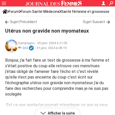
Forum
Forum Santé-Médecine
Santé féminine et grossesse
Tomber enceinte
Sujet Précédent
Sujet Suivant
Utérus non gravide non myomateux
Sampagno
-
30 janv. 2024 à 21:05
DCI
-
31 janv. 2024 à 08:19
Bonjour, j'ai fait faire un test de grossesse à ma femme et
s'était positive du coup elle retrouve ces menstrues
j'étais obligé de l'amener faire l'écho et c'est révélé
qu'elle n'est pas enceinte du coup c'est écrit sur
l'échographie utérus non gravide non myomateux j'ai du
faire des recherches pour comprendre mais je ne suis pas
soulagée.
Est ce que quelqu'un pourrait m'expliquer ce que sa veux
dire pour mieux comprendre merci
Afficher la suite