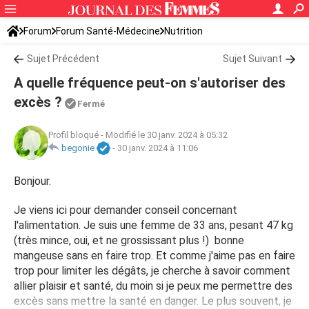
Forum
Forum Santé-Médecine
Nutrition
Sujet Précédent
Sujet Suivant
A quelle fréquence peut-on s'autoriser des
excès ?
Fermé
Profil bloqué
-
Modifié le 30 janv. 2024 à 05:32
begonie
-
30 janv. 2024 à 11:06
Bonjour.
Je viens ici pour demander conseil concernant
l'alimentation. Je suis une femme de 33 ans, pesant 47 kg
(très mince, oui, et ne grossissant plus !) bonne
mangeuse sans en faire trop. Et comme j'aime pas en faire
trop pour limiter les dégâts, je cherche à savoir comment
allier plaisir et santé, du moin si je peux me permettre des
excès sans mettre la santé en danger. Le plus souvent, je