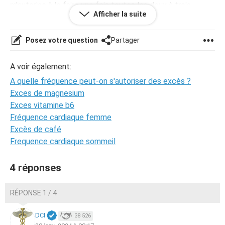
m'autorise à le faire une fois toutes les deux à trois
Afficher la suite
semaines car manger est un plaisir et c'est frustrant de
devoir toujours faire gaffe. Est-ce suffisant ou c'est trop?
Je vous remercie pour vos réponses
Posez votre question
Partager
Remarque : seul un expert dans le domaine peut y
A voir également:
répondre, c'est très important pour moi
A quelle fréquence peut-on s'autoriser des excès ?
Exces de magnesium
Exces vitamine b6
Fréquence cardiaque femme
Excès de café
Frequence cardiaque sommeil
4 réponses
RÉPONSE 1 / 4
DCI
38 526