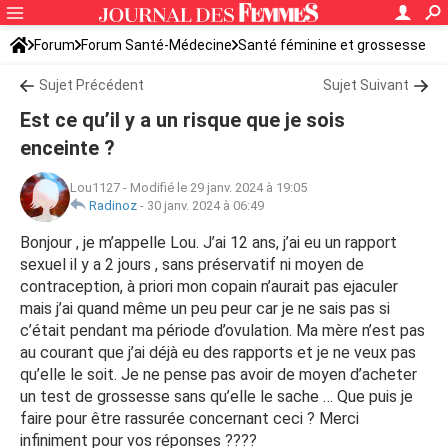
Forum
Forum Santé-Médecine
Santé féminine et grossesse
Tomber enceinte
Sujet Précédent
Sujet Suivant
Est ce qu’il y a un risque que je sois
enceinte ?
Lou1127
-
Modifié le 29 janv. 2024 à 19:05
Radinoz
-
30 janv. 2024 à 06:49
Bonjour , je m’appelle Lou. J’ai 12 ans, j’ai eu un rapport
sexuel il y a 2 jours , sans préservatif ni moyen de
contraception, à priori mon copain n’aurait pas ejaculer
mais j’ai quand même un peu peur car je ne sais pas si
c’était pendant ma période d’ovulation. Ma mère n’est pas
au courant que j’ai déjà eu des rapports et je ne veux pas
qu’elle le soit. Je ne pense pas avoir de moyen d’acheter
un test de grossesse sans qu’elle le sache … Que puis je
faire pour être rassurée concernant ceci ? Merci
infiniment pour vos réponses ????