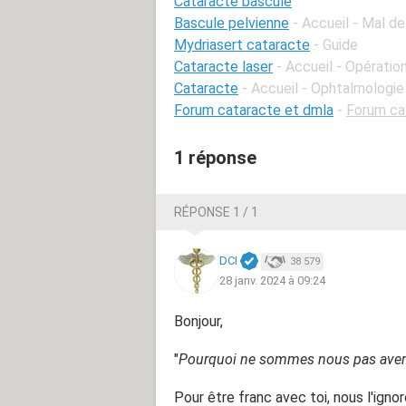
Cataracte bascule
Bascule pelvienne
- Accueil - Mal d
Mydriasert cataracte
- Guide
Cataracte laser
- Accueil - Opératio
Cataracte
- Accueil - Ophtalmologie
Forum cataracte et dmla
-
Forum ca
1 réponse
RÉPONSE 1 / 1
DCI
38 579
28 janv. 2024 à 09:24
Bonjour,
"
Pourquoi ne sommes nous pas aver
Pour être franc avec toi, nous l'ignor