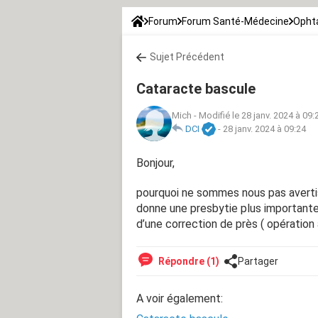
Forum
Forum Santé-Médecine
Opht
Sujet Précédent
Cataracte bascule
Mich
-
Modifié le 28 janv. 2024 à 09:
DCI
-
28 janv. 2024 à 09:24
Bonjour,
pourquoi ne sommes nous pas avertis
donne une presbytie plus importante l
d’une correction de près ( opération 
Répondre (1)
Partager
A voir également: