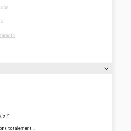
e dos
ns
taracte
tis
?
"
ons totalement....