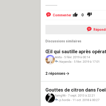
0
Commenter
Répond
Discussions similaires
Œil qui sautille après opéra
Anita
-
5 févr. 2019 à 00:14
Nayanda
-
5 févr. 2019 à 17:01
2 réponses
Gouttes de citron dans l'oei
famg96
-
7 sept. 2013 à 22:21
p.horde
-
11 oct. 2018 à 00:27