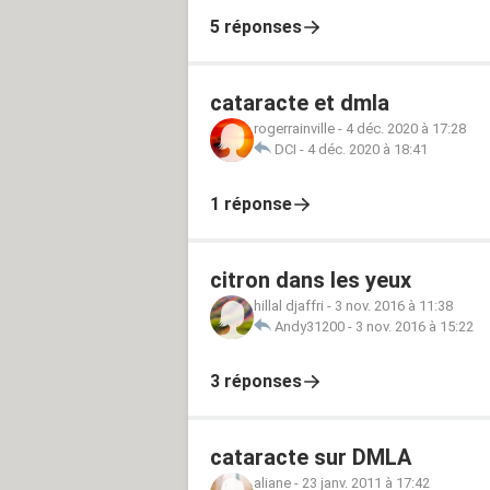
5 réponses
cataracte et dmla
rogerrainville
-
4 déc. 2020 à 17:28
DCI
-
4 déc. 2020 à 18:41
1 réponse
citron dans les yeux
hillal djaffri
-
3 nov. 2016 à 11:38
Andy31200
-
3 nov. 2016 à 15:22
3 réponses
cataracte sur DMLA
aliane
-
23 janv. 2011 à 17:42