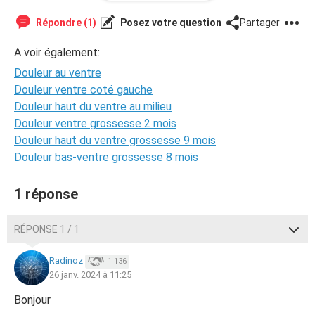
être le stérilet qui n'ai plus bon ou un déni de grossesse
vous en pensez quoi?
Répondre (1)
Posez votre question
Partager
A voir également:
Douleur au ventre
Douleur ventre coté gauche
Douleur haut du ventre au milieu
Douleur ventre grossesse 2 mois
Douleur haut du ventre grossesse 9 mois
Douleur bas-ventre grossesse 8 mois
1 réponse
RÉPONSE 1 / 1
Radinoz
1 136
26 janv. 2024 à 11:25
Bonjour