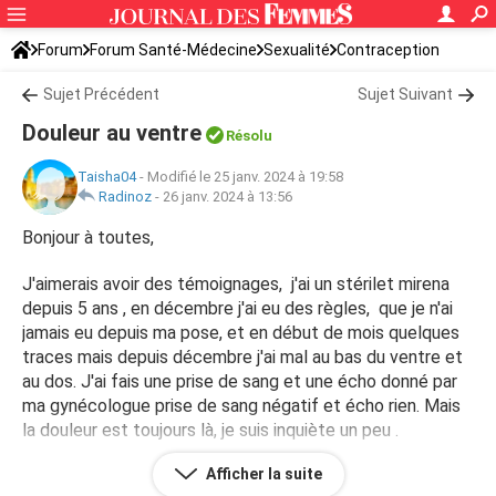
Forum
Forum Santé-Médecine
Sexualité
Contraception
Sujet Précédent
Sujet Suivant
Douleur au ventre
Résolu
Taisha04
-
Modifié le 25 janv. 2024 à 19:58
Radinoz
-
26 janv. 2024 à 13:56
Bonjour à toutes,
J'aimerais avoir des témoignages, j'ai un stérilet mirena
depuis 5 ans , en décembre j'ai eu des règles, que je n'ai
jamais eu depuis ma pose, et en début de mois quelques
traces mais depuis décembre j'ai mal au bas du ventre et
au dos. J'ai fais une prise de sang et une écho donné par
ma gynécologue prise de sang négatif et écho rien. Mais
la douleur est toujours là, je suis inquiète un peu .
Afficher la suite
Si quelqu'un a eu le même soucis ma mère dit que sa peut