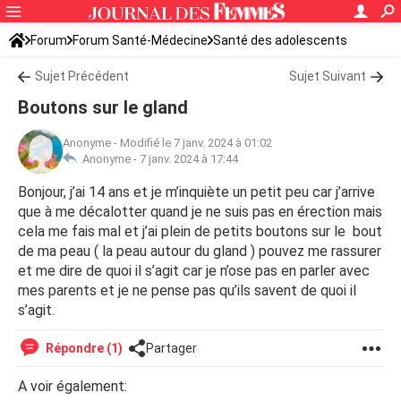
Forum
Forum Santé-Médecine
Santé des adolescents
Sujet Précédent
Sujet Suivant
Boutons sur le gland
Anonyme
-
Modifié le 7 janv. 2024 à 01:02
Anonyme -
7 janv. 2024 à 17:44
Bonjour, j’ai 14 ans et je m’inquiète un petit peu car j’arrive
que à me décalotter quand je ne suis pas en érection mais
cela me fais mal et j’ai plein de petits boutons sur le bout
de ma peau ( la peau autour du gland ) pouvez me rassurer
et me dire de quoi il s’agit car je n’ose pas en parler avec
mes parents et je ne pense pas qu’ils savent de quoi il
s’agit.
Répondre (1)
Partager
A voir également: