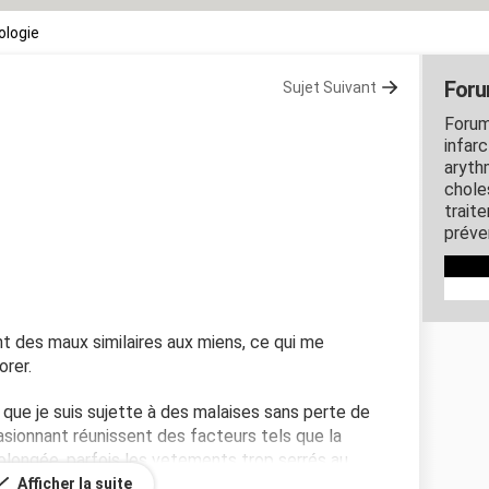
ologie
Foru
Sujet Suivant
Forum
infarc
arythm
chole
trait
préve
t des maux similaires aux miens, ce qui me
orer.
 que je suis sujette à des malaises sans perte de
asionnant réunissent des facteurs tels que la
prolongée, parfois les vetements trop serrés au
eut arriver également sans que ces facteurs ne soient
Afficher la suite