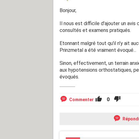
Bonjour,
Je dois mentionner que je suis de na
l'intestin irritable etc... mon médeci
Il nous est difficile d'ajouter un a
consultés et examens pratiqués.
J'ai une petite tension constitutio
Etonnant malgré tout qu'il n'y ait a
Voilà voilà,
Prinzmetal a été vraiment évoqué...
Je vous remercie d'avance pour vos
Sinon, effectivement, un terrain an
aux hypotensions orthostatiques, p
Et bonne année à tous !
évoqués.
0
Commenter
Répond