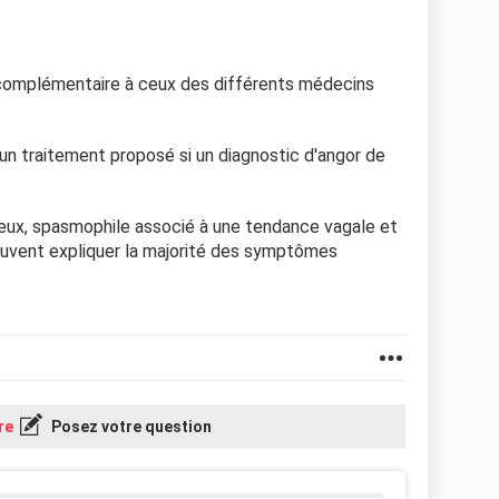
ture très anxieuse, crises d'angoisse, syndrome de
n traitant pense que je suis spasmophilie ...
vis complémentaire à ceux des différents médecins
nnelle qui dépasse rarement 10/11
ucun traitement proposé si un diagnostic d'angor de
 réponses.
xieux, spasmophile associé à une tendance vagale et
euvent expliquer la majorité des symptômes
re
Posez votre question