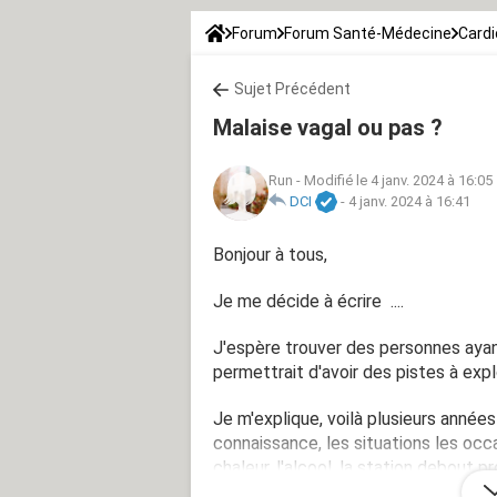
Forum
Forum Santé-Médecine
Cardi
Sujet Précédent
Malaise vagal ou pas ?
Run
-
Modifié le 4 janv. 2024 à 16:05
DCI
-
4 janv. 2024 à 16:41
Bonjour à tous,
Je me décide à écrire ....
J'espère trouver des personnes ayan
permettrait d'avoir des pistes à expl
Je m'explique, voilà plusieurs années
connaissance, les situations les occ
chaleur, l'alcool, la station debout 
niveau de la poitrine ... mais cela p