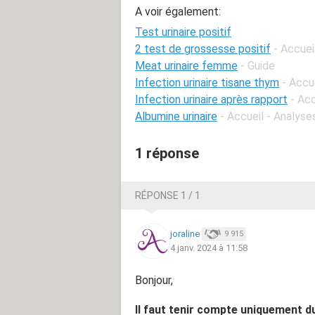
A voir également:
Test urinaire positif
2 test de grossesse positif
- Accue
Meat urinaire femme
- Guide
Infection urinaire tisane thym
- Accu
Infection urinaire après rapport
- Acc
Albumine urinaire
- Accueil - Analyse
1 réponse
RÉPONSE 1 / 1
joraline
9 915
4 janv. 2024 à 11:58
Bonjour,
Il faut tenir compte uniquement du