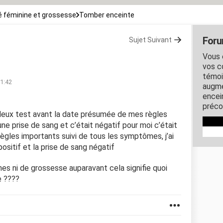
 féminine et grossesse
Tomber enceinte
Foru
Sujet Suivant
Vous 
vos c
témoi
11:42
augme
encein
préco
it deux test avant la date présumée de mes règles
e une prise de sang et c’était négatif pour moi c’était
e règles importants suivi de tous les symptômes, j’ai
 positif et la prise de sang négatif
hes ni de grossesse auparavant cela signifie quoi
e ????