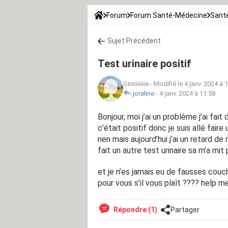
Forum
Forum Santé-Médecine
Santé
Sujet Précédent
Test urinaire positif
Siisiiiiiiie
-
Modifié le 4 janv. 2024 à 
joraline
-
4 janv. 2024 à 11:58
Bonjour, moi j’ai un problème j’ai fa
c’était positif donc je suis allé fair
rien mais aujourd’hui j’ai un retard d
fait un autre test urinaire sa m’a mit
et je n’es jamais eu de fausses couc
pour vous s’il vous plaît ???? help m
Répondre (1)
Partager