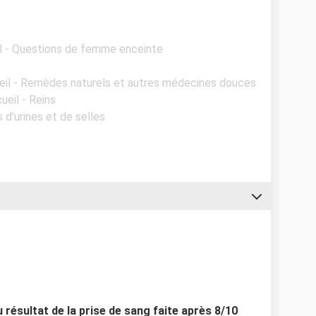
il - Questions de femme enceinte
eil - Remèdes naturels et autres médecines douces
ueil - Reins
s d'urines et de selles
 résultat de la prise de sang faite après 8/10