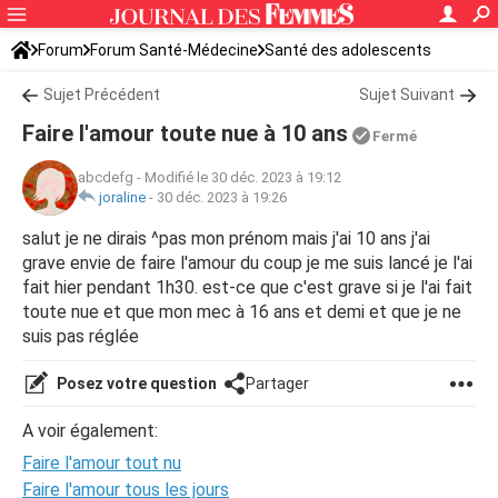
Forum
Forum Santé-Médecine
Santé des adolescents
Sujet Précédent
Sujet Suivant
Faire l'amour toute nue à 10 ans
Fermé
abcdefg
-
Modifié le 30 déc. 2023 à 19:12
joraline
-
30 déc. 2023 à 19:26
salut je ne dirais ^pas mon prénom mais j'ai 10 ans j'ai
grave envie de faire l'amour du coup je me suis lancé je l'ai
fait hier pendant 1h30. est-ce que c'est grave si je l'ai fait
toute nue et que mon mec à 16 ans et demi et que je ne
suis pas réglée
Posez votre question
Partager
A voir également:
Faire l'amour tout nu
Faire l'amour tous les jours