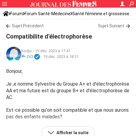
Forum
Forum Santé-Médecine
Santé féminine et grossesse
Tomber enceinte
Sujet Précédent
Sujet Suivant
Compatibilite d'électrophorèse
Kodjo
-
19 déc. 2023 à 17:41
DCI
-
19 déc. 2023 à 18:31
Bonjour,
Je ,e nomme Sylvestre du Groupe A+ et d'électrophorèse
AA et ma future est du groupe B+ et d'électrophorèse de
AC.
Est-ce possible qu'on soit compatible et que nous aurons
pas des enfants malades?
Merci pour la réponse.
Afficher la suite