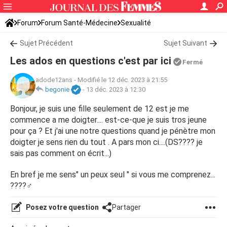
Forum
Forum Santé-Médecine
Sexualité
Sujet Précédent
Sujet Suivant
Les ados en questions c'est par ici
Fermé
adode12ans
-
Modifié le 12 déc. 2023 à 21:55
begonie
-
13 déc. 2023 à 12:30
Bonjour, je suis une fille seulement de 12 est je me
commence a me doigter.... est-ce-que je suis tros jeune
pour ça ? Et j'ai une notre questions quand je pénètre mon
doigter je sens rien du tout . A pars mon ci....(DS???? je
sais pas comment on écrit...)
En bref je me sens" un peux seul " si vous me comprenez...
????‍♂️
Posez votre question
Partager