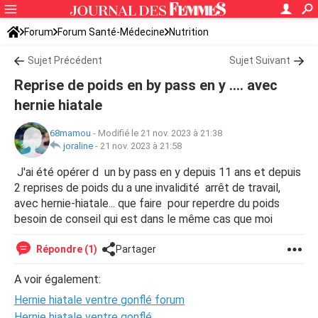
Forum
Forum Santé-Médecine
Nutrition
Sujet Précédent
Sujet Suivant
Reprise de poids en by pass en y .... avec
hernie hiatale
68mamou
-
Modifié le 21 nov. 2023 à 21:38
joraline
-
21 nov. 2023 à 21:58
J'ai été opérer d un by pass en y depuis 11 ans et depuis
2 reprises de poids du a une invalidité arrêt de travail,
avec hernie-hiatale... que faire pour reperdre du poids
besoin de conseil qui est dans le même cas que moi
Répondre (1)
Partager
A voir également:
Hernie hiatale ventre gonflé forum
Hernie hiatale ventre gonflé