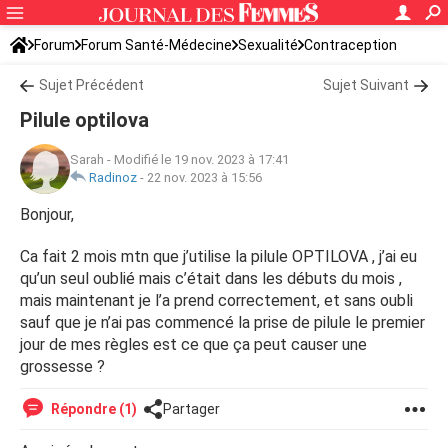
Forum
Forum Santé-Médecine
Sexualité
Contraception
Sujet Précédent
Sujet Suivant
Pilule optilova
Sarah
-
Modifié le 19 nov. 2023 à 17:41
Radinoz
-
22 nov. 2023 à 15:56
Bonjour,
Ca fait 2 mois mtn que j’utilise la pilule OPTILOVA , j’ai eu
qu’un seul oublié mais c’était dans les débuts du mois ,
mais maintenant je l’a prend correctement, et sans oubli
sauf que je n’ai pas commencé la prise de pilule le premier
jour de mes règles est ce que ça peut causer une
grossesse ?
Répondre (1)
Partager