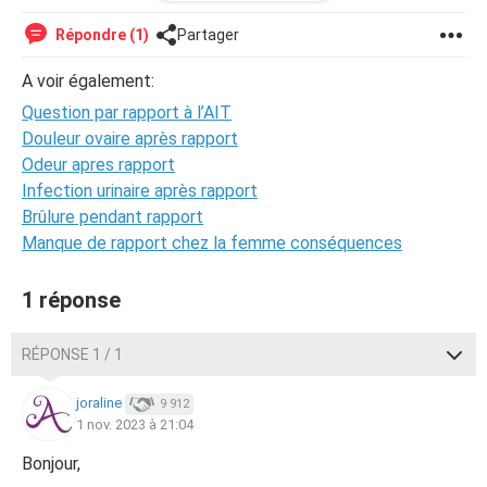
important au cours du temps ? Et est-ce que les
examens permettent de détecter à 100% les séquelles
Répondre (1)
Partager
d’un AIT ?
A voir également:
Merci d’avance pour vos réponses
Question par rapport à l’AIT
Douleur ovaire après rapport
Odeur apres rapport
Infection urinaire après rapport
Brûlure pendant rapport
Manque de rapport chez la femme conséquences
1 réponse
RÉPONSE 1 / 1
joraline
9 912
1 nov. 2023 à 21:04
Bonjour,