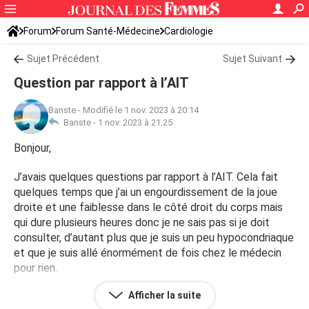
Forum
Forum Santé-Médecine
Cardiologie
Sujet Précédent
Sujet Suivant
Question par rapport à l’AIT
Banste
-
Modifié le 1 nov. 2023 à 20:14
Banste -
1 nov. 2023 à 21:25
Bonjour,
J’avais quelques questions par rapport à l’AIT. Cela fait
quelques temps que j’ai un engourdissement de la joue
droite et une faiblesse dans le côté droit du corps mais
qui dure plusieurs heures donc je ne sais pas si je doit
consulter, d’autant plus que je suis un peu hypocondriaque
et que je suis allé énormément de fois chez le médecin
pour rien.
Afficher la suite
Est-ce que les symptômes de l’AIT sont de plus en plus