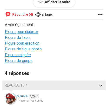
Afficher la suite
des injections tout les jours ?
Répondre (4)
Partager
Ne pas remettre à demain ce que l'on peut faire aujourd'hui
A voir également:
Piqure pour diabete
Piqure de taon
Piqure pour erection
Piqure de tique photo
Piqure araignée
Piqure de guepe
4 réponses
RÉPONSE 1 / 4
Mario89
3
15 oct. 2023 à 02:59