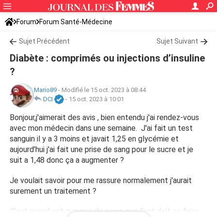
Forum
Forum Santé-Médecine
Symptômes et maladies courantes
Sujet Précédent
Diabète
Sujet Suivant
Diabète : comprimés ou injections d’insuline
?
Mario89
-
Modifié le 15 oct. 2023 à 08:44
DCI
-
15 oct. 2023 à 10:01
Bonjour,j'aimerait des avis , bien entendu j'ai rendez-vous
avec mon médecin dans une semaine. J'ai fait un test
sanguin il y a 3 moins et javait 1,25 en glycémie et
aujourd’hui j'ai fait une prise de sang pour le sucre et je
suit a 1,48 donc ça a augmenter ?
Je voulait savoir pour me rassure normalement j'aurait
surement un traitement ?
C'est quand ont manque de sucre que l'ont doit ce faire