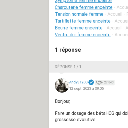
Symptôme femme enceinte
Charcuterie femme enceinte
- Accue
Tension normale femme
- Accueil -
Tartiflette femme enceinte
- Accuei
Beurre femme enceinte
- Accueil -
Ventre dur femme enceinte
- Accue
1 réponse
RÉPONSE 1 / 1
Andy31200
27 843
12 sept. 2023 à 09:05
Bonjour,
Faire un dosage des bétaHCG qui doi
grossesse évolutive