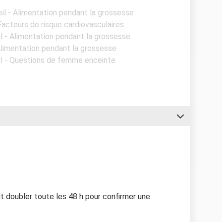
il - Alimentation pendant la grossesse
 Facteurs de risque cardiovasculaires
l - Alimentation pendant la grossesse
 Alimentation pendant la grossesse
il - Questions de femme enceinte
t doubler toute les 48 h pour confirmer une