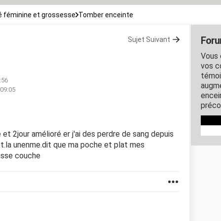
 féminine et grossesse
Tomber enceinte
Foru
Sujet Suivant
Vous 
vos c
témoi
:56
augme
 09:05
encein
préco
et 2jour amélioré er j'ai des perdre de sang depuis
et.la unenme.dit que ma poche et plat mes
ausse couche