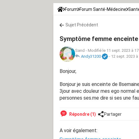
Forum
Forum Santé-Médecine
Santé
Sujet Précédent
Symptôme femme enceinte
Sand
-
Modifié le 11 sept. 2023 à 17
Andy31200
-
12 sept. 2023 à
Bonjour,
Bonjour je suis enceinte de 8semaine 
3jour avec douleur mes ego normal 
personnes ses.me dire si ses une f
Répondre (1)
Partager
A voir également: