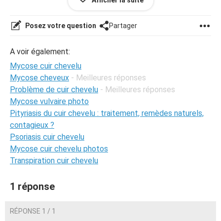
Afficher la suite
Posez votre question
Partager
A voir également:
Mycose cuir chevelu
Mycose cheveux
- Meilleures réponses
Problème de cuir chevelu
- Meilleures réponses
Mycose vulvaire photo
Pityriasis du cuir chevelu : traitement, remèdes naturels,
contagieux ?
Psoriasis cuir chevelu
Mycose cuir chevelu photos
Transpiration cuir chevelu
Bonjour,
Ma fille de 8 ans se gratte beaucoup la tête et fait de
1 réponse
grosse plaque sèche qui saigne quand elle gratte ...
RÉPONSE 1 / 1
J'ai beau changer de shampoing rien y fait ...