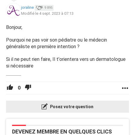
joraline
9 895
J'y met de la dexeryl. Je vais essayer de trouver un
Modifié le 4 sept. 2023 à 07:13
dermatologue qui prend de nouveau patients ...
Bonjour,
Pourquoi ne pas voir son pédiatre ou le médecin
généraliste en première intention ?
Si il ne peut rien faire, Il t'orientera vers un dermatologue
si nécessaire
0
Posez votre question
Si quelqu'un ces quoi faire et surtout ce que c'est ?
DEVENEZ MEMBRE EN QUELQUES CLICS
Merci beaucoup